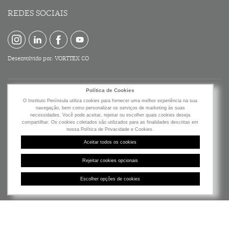
REDES SOCIAIS
Desenvolvido por:
VORTTEX CO
Política de Cookies
O Instituto Península utiliza cookies para fornecer uma melhor experiência na sua
navegação, bem como personalizar os serviços de marketing às suas
necessidades. Você pode aceitar, rejeitar ou escolher quais cookies deseja
compartilhar. Os cookies coletados são utilizados para as finalidades descritas em
nossa Política de Privacidade e Cookies.
Av. Brigadeiro Faria Lima, 2277
Aceitar todos os cookies
19º Andar - Jardim Paulistano
São Paulo - SP - Brasil
Rejeitar cookies opcionais
CEP: 01452-000
Escolher opções de cookies
©2019 Instituto Península