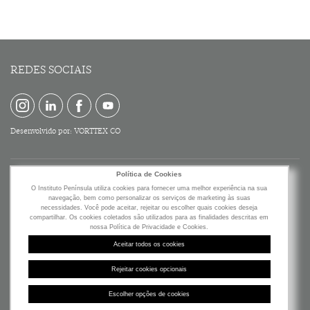
REDES SOCIAIS
Desenvolvido por:
VORTTEX CO
Política de Cookies
O Instituto Península utiliza cookies para fornecer uma melhor experiência na sua
navegação, bem como personalizar os serviços de marketing às suas
necessidades. Você pode aceitar, rejeitar ou escolher quais cookies deseja
compartilhar. Os cookies coletados são utilizados para as finalidades descritas em
nossa Política de Privacidade e Cookies.
Av. Brigadeiro Faria Lima, 2277
Aceitar todos os cookies
19º Andar - Jardim Paulistano
São Paulo - SP - Brasil
Rejeitar cookies opcionais
CEP: 01452-000
Escolher opções de cookies
©2019 Instituto Península